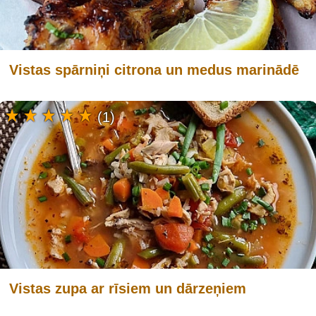
Vistas spārniņi citrona un medus marinādē
(1)
Vistas zupa ar rīsiem un dārzeņiem