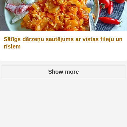
Sātīgs dārzeņu sautējums ar vistas fileju un
rīsiem
Show more