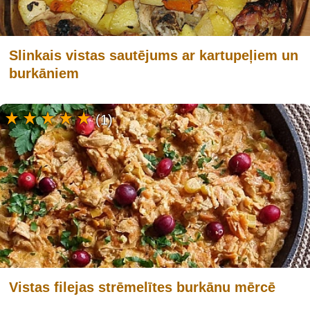
Slinkais vistas sautējums ar kartupeļiem un
burkāniem
(1)
Vistas filejas strēmelītes burkānu mērcē