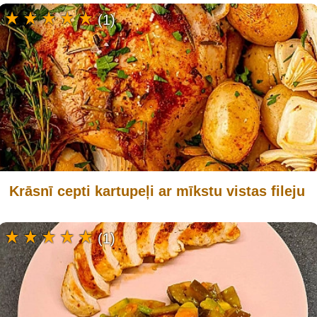
(1)
Krāsnī cepti kartupeļi ar mīkstu vistas fileju
(1)