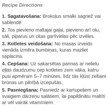
Recipe Directions
1.
Sagatavošana:
Brokoļus smalki sagriež vai
sablendē.
2.
Tos pievieno maltajai gaļai, pievieno arī olu,
sāli, piparus un citas garšvielas pēc izvēles.
3.
Kotletes veidošana:
No masas izveido
vienāda izmēra bumbiņas, kuras mazliet
saplacina.
4.
Cepšana:
Uz sakarsētas pannas ar nelielu
eļļas daudzumu cep kotletes zem vāka, katru
pusi apmēram 5–7 minūtes, līdz tās kļūst zeltaini
brūnas un pilnībā izcepušās.
5.
Pasniegšana:
Pasniedz ar kartupeļiem un
svaigiem dārzeņu salātiem, lai papildinātu maltīti
ar vēl vairāk vitamīniem.