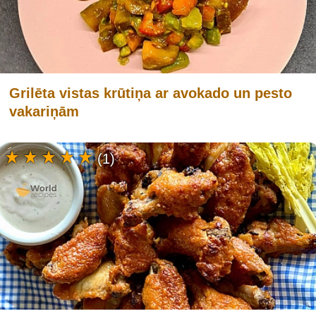
Grilēta vistas krūtiņa ar avokado un pesto
vakariņām
(1)