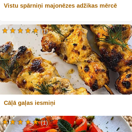
Vistu spārniņi majonēzes adžikas mērcē
(1)
Cāļā gaļas iesmiņi
(1)