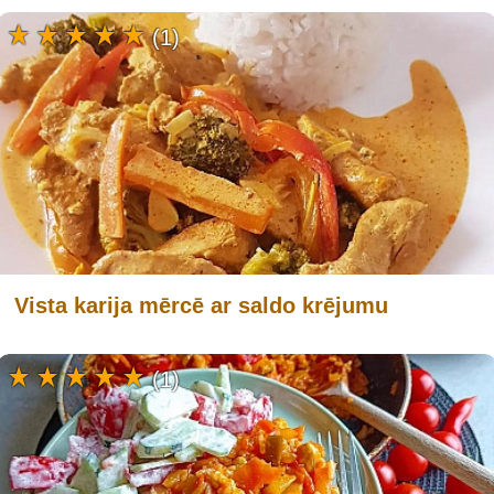
(1)
Vista karija mērcē ar saldo krējumu
(1)