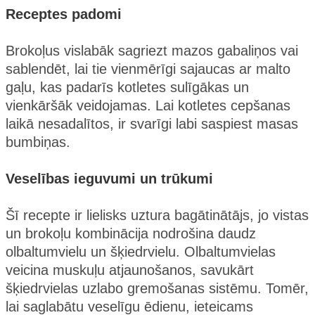
Receptes padomi
Brokoļus vislabāk sagriezt mazos gabaliņos vai
sablendēt, lai tie vienmērīgi sajaucas ar malto
gaļu, kas padarīs kotletes sulīgākas un
vienkāršāk veidojamas. Lai kotletes cepšanas
laikā nesadalītos, ir svarīgi labi saspiest masas
bumbiņas.
Veselības ieguvumi un trūkumi
Šī recepte ir lielisks uztura bagātinātājs, jo vistas
un brokoļu kombinācija nodrošina daudz
olbaltumvielu un šķiedrvielu. Olbaltumvielas
veicina muskuļu atjaunošanos, savukārt
šķiedrvielas uzlabo gremošanas sistēmu. Tomēr,
lai saglabātu veselīgu ēdienu, ieteicams