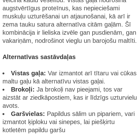
veicina kaulu veselību. Vistas gaļa nodrošina
augstvērtīgus proteīnus, kas nepieciešami
muskuļu uzturēšanai un atjaunošanai, kā arī ir
zema tauku satura alternatīva citām gaļām. Šī
kombinācija ir lieliska izvēle gan pusdienām, gan
vakariņām, nodrošinot vieglu un barojošu maltīti.
Alternatīvas sastāvdaļas
Vistas gaļa:
Var izmantot arī tītaru vai cūkas
maltu gaļu kā alternatīvu vistas gaļai.
Brokoļi:
Ja brokoļi nav pieejami, tos var
aizstāt ar ziedkāpostiem, kas ir līdzīgs uzturvielu
avots.
Garšvielas:
Papildus sālim un pipariem, vari
izmantot ķiploku vai sinepes, lai piešķirtu
kotletēm papildu garšu​