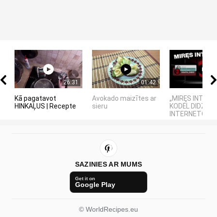
26:31
01:42
Kā pagatavot
Avokado maizītes ar
„MIRĘS INTERN
HINKAĻUS | Recepte
sieru
KODĖL DIDŽIOJI
INTERNETO NĖR
SAZINIES AR MUMS
Get it on
Google Play
© WorldRecipes.eu