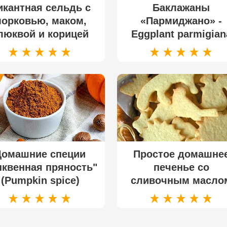
икантная сельдь с
Баклажаны
орковью, маком,
«Пармиджано» -
люквой и корицей
Eggplant parmigian
Домашние специи
Простое домашне
ыквенная пряность"
печенье со
(Pumpkin spice)
сливочным масло