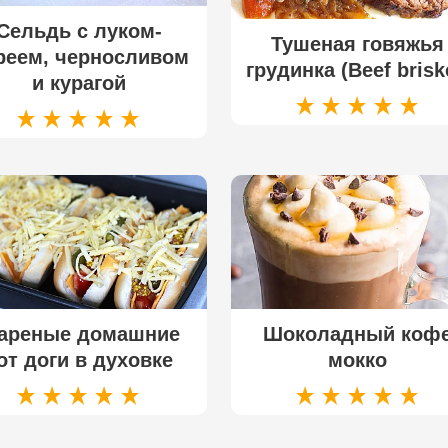
Сельдь с луком-
Тушеная говяжья
реем, черносливом
грудинка (Beef brisk
и курагой
ареные домашние
Шоколадный коф
от доги в духовке
мокко