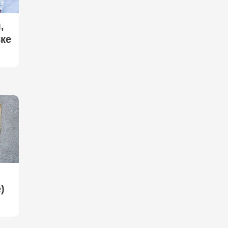
,
ке
)