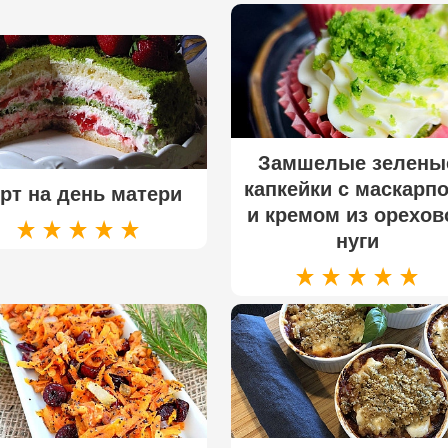
Замшелые зелены
капкейки с маскарп
рт на день матери
и кремом из орехов
нуги