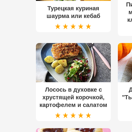
П
Турецкая куриная
м
шаурма или кебаб
к
Лосось в духовке с
хрустящей корочкой,
"Т
картофелем и салатом