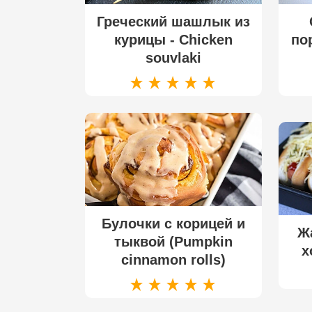
Греческий шашлык из
курицы - Chicken
по
souvlaki
Булочки с корицей и
Ж
тыквой (Pumpkin
х
cinnamon rolls)