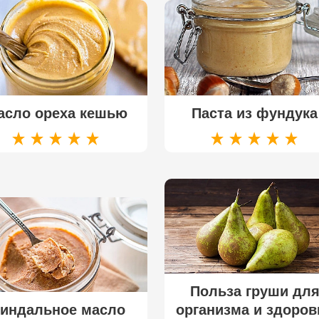
асло ореха кешью
Паста из фундука
Польза груши дл
индальное масло
организма и здоров