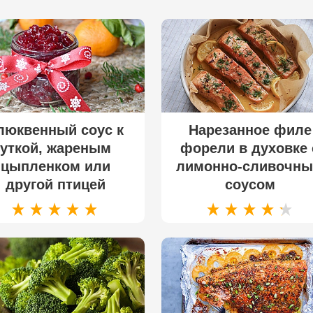
люквенный соус к
Нарезанное филе
уткой, жареным
форели в духовке 
цыпленком или
лимонно-сливочн
другой птицей
соусом