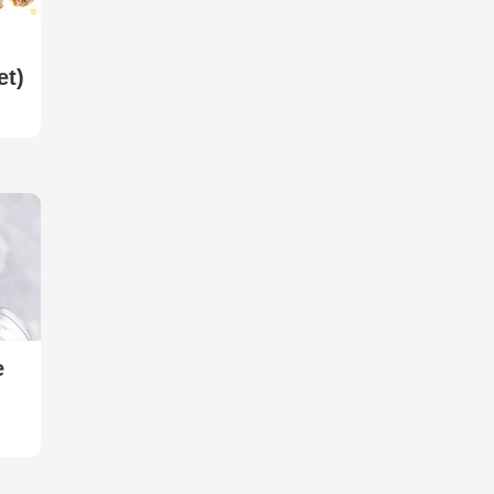
et)
е