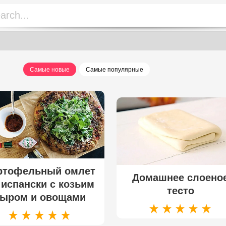
Самые новые
Самые популярные
ртофельный омлет
Домашнее слоено
 испански с козьим
тесто
сыром и овощами