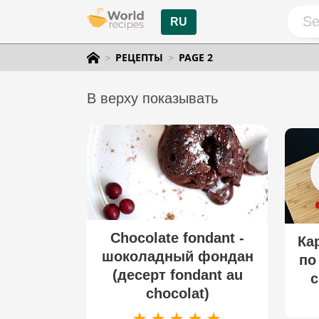
RU
РЕЦЕПТЫ
PAGE 2
В верху показывать
Chocolate fondant -
Ка
шоколадный фондан
по
(десерт fondant au
chocolat)