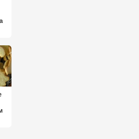
a
е
м