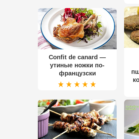
Confit de canard —
утиные ножки по-
пш
французски
к