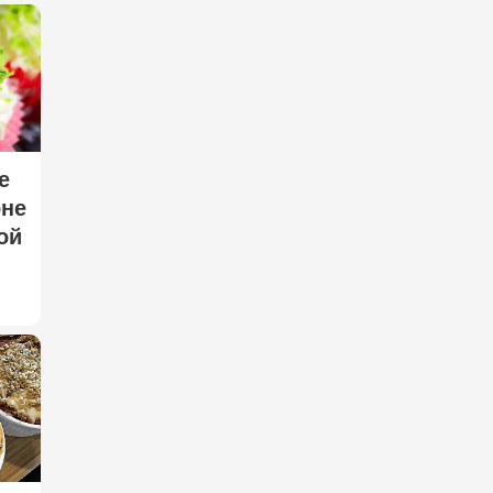
е
оне
ой